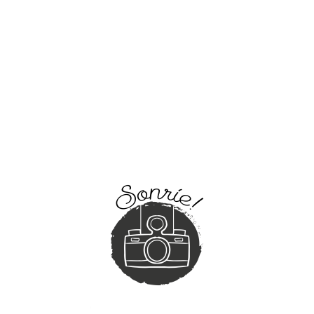
Me gusta buscar un equilibrio entre lo esencial y lo
artístico... entre esas fotos que no pueden faltar y esas que
querrás ampliar y cambiar por los cuadros de tu salón.
«Simplemente enamorada de ella y su
trabajo. Su profesionalidad y atención son
espectaculares. Y si su trabajo es increíble,